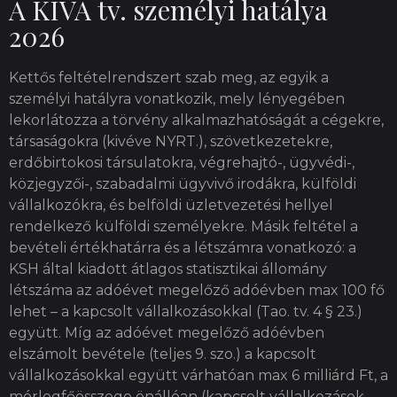
A KIVA tv. személyi hatálya
2026
Kettős feltételrendszert szab meg, az egyik a
személyi hatályra vonatkozik, mely lényegében
lekorlátozza a törvény alkalmazhatóságát a cégekre,
társaságokra (kivéve NYRT.), szövetkezetekre,
erdőbirtokosi társulatokra, végrehajtó-, ügyvédi-,
közjegyzői-, szabadalmi ügyvivő irodákra, külföldi
vállalkozókra, és belföldi üzletvezetési hellyel
rendelkező külföldi személyekre. Másik feltétel a
bevételi értékhatárra és a létszámra vonatkozó: a
KSH által kiadott átlagos statisztikai állomány
létszáma az adóévet megelőző adóévben max 100 fő
lehet – a kapcsolt vállalkozásokkal (Tao. tv. 4 § 23.)
együtt. Míg az adóévet megelőző adóévben
elszámolt bevétele (teljes 9. szo.) a kapcsolt
vállalkozásokkal együtt várhatóan max 6 milliárd Ft, a
mérlegfőösszege önállóan (kapcsolt vállalkozások