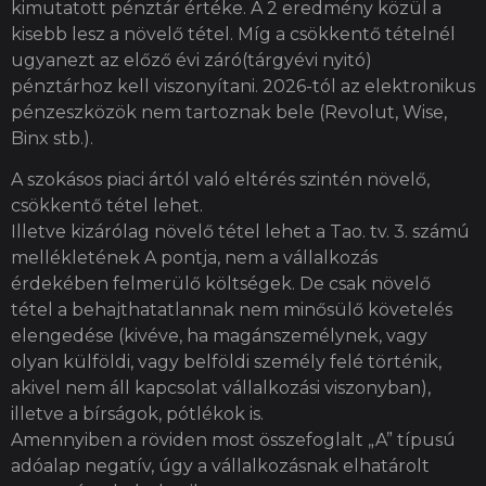
kimutatott pénztár értéke. A 2 eredmény közül a
kisebb lesz a növelő tétel. Míg a csökkentő tételnél
ugyanezt az előző évi záró(tárgyévi nyitó)
pénztárhoz kell viszonyítani. 2026-tól az elektronikus
pénzeszközök nem tartoznak bele (Revolut, Wise,
Binx stb.).
A szokásos piaci ártól való eltérés szintén növelő,
csökkentő tétel lehet.
Illetve kizárólag növelő tétel lehet a Tao. tv. 3. számú
mellékletének A pontja, nem a vállalkozás
érdekében felmerülő költségek. De csak növelő
tétel a behajthatatlannak nem minősülő követelés
elengedése (kivéve, ha magánszemélynek, vagy
olyan külföldi, vagy belföldi személy felé történik,
akivel nem áll kapcsolat vállalkozási viszonyban),
illetve a bírságok, pótlékok is.
Amennyiben a röviden most összefoglalt „A” típusú
adóalap negatív, úgy a vállalkozásnak elhatárolt