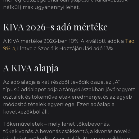
nélkül) max ugyanennyi lehet.
KIVA 2026-s adó mértéke
A KIVA mértéke 2026-ben 10%. A kiváltott adók a
Tao.
9%-a,
illetve a Szociális Hozzájárulási adó 13%.
A KIVA alapja
Az adó alapja is két részből tevődik össze, az „A”
típusú adóalapot adja a tárgyidőszakban jóváhagyott
osztalék és tőkeműveletek eredménye, és az egyéb
módosító tételek egyenlege. Ezen adóalap a
következőkből áll:
Tőkeműveletek – mely lehet tőkebevonás,
tőkekivonás. A bevonás csökkentő, a kivonás növelő
tételként működik. Az osztalék, itt jön be a cikkben