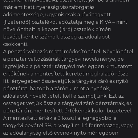
már említett nyereség visszaforgatás
adómentessége, ugyanis csak a jóváhagyott
(fizetendő) osztalékot adóztatja meg a KIVA – mint
növelő tételt, a kapott (járó) osztalék címén
bevételként elszámolt összeg az adóalapot
csökkenti.
A pénztárváltozás miatti módosító tétel. Növelő tétel,
a pénztár változásának tárgyévi növekménye, de
legfeljebb a pénztár tárgyévi mérlegben kimutatott
értékének a mentesített keretet meghaladó része.
Itt lényegében összevetjük a tárgyévi záró és nyitó
pénztárat, ha több a zárónk, mint a nyitónk,
adóalapot növelő tételt kell elszámoljunk. Ezt az
összeget vetjük össze a tárgyévi záró pénztárnak, és
pénztár ún. mentesített értékének különbözetével.
A mentesített érték a 3 közül a legnagyobb: a
tárgyévi bevétel 5%-a, vagy 1 millió forintösszeg, vagy
az adóalanyiság első évének nyitó mérlegében