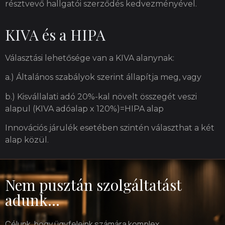
résztvevő hallgatói szerződés kedvezményével.
KIVA és a HIPA
Választási lehetősége van a KIVA alanynak:
a.) Általános szabályok szerint állapítja meg, vagy
b.) Kisvállalati adó 20%-kal növelt összegét veszi
alapul (KIVA adóalap x 120%)=HIPA alap
Innovációs járulék esetében szintén választhat a két
alap közül.
Nem pusztán szolgáltatást
adunk...
Célunk, hogy ügyfeleink számára komplex,