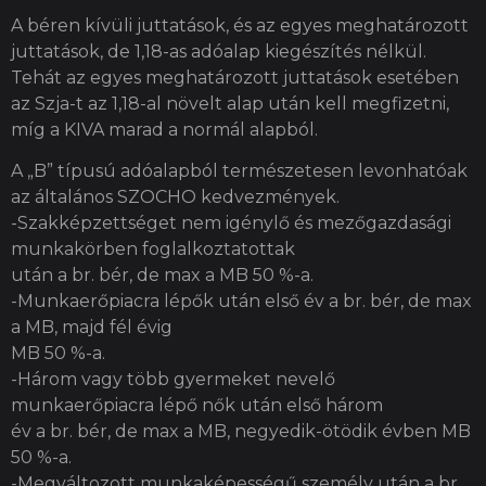
A béren kívüli juttatások, és az egyes meghatározott
juttatások, de 1,18-as adóalap kiegészítés nélkül.
Tehát az egyes meghatározott juttatások esetében
az Szja-t az 1,18-al növelt alap után kell megfizetni,
míg a KIVA marad a normál alapból.
A „B” típusú adóalapból természetesen levonhatóak
az általános SZOCHO kedvezmények.
-Szakképzettséget nem igénylő és mezőgazdasági
munkakörben foglalkoztatottak
után a br. bér, de max a MB 50 %-a.
-Munkaerőpiacra lépők után első év a br. bér, de max
a MB, majd fél évig
MB 50 %-a.
-Három vagy több gyermeket nevelő
munkaerőpiacra lépő nők után első három
év a br. bér, de max a MB, negyedik-ötödik évben MB
50 %-a.
-Megváltozott munkaképességű személy után a br.