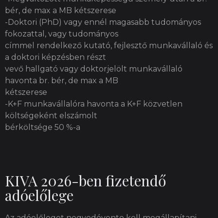
bér, de max a MB kétszerese
-Doktori (PhD) vagy ennél magasabb tudományos
fokozattal, vagy tudományos
címmel rendelkező kutató, fejlesztő munkavállaló és
a doktori képzésben részt
vevő hallgató vagy doktorjelölt munkavállaló
havonta br. bér, de max a MB
kétszerese
-K+F munkavállalóra havonta a K+F közvetlen
költségeként elszámolt
bérköltsége 50 %-a
KIVA 2026-ben fizetendő
adóelőlege
Az adóelőleget negyedévente kell megállapítani,