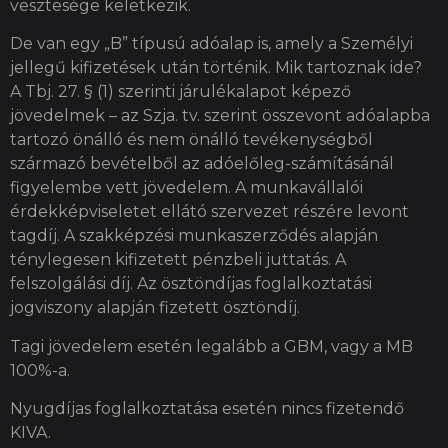
vesztesége keletkezik.
De van egy „B” típusú adóalap is, amely a Személyi
jellegű kifizetések után történik. Mik tartoznak ide?
A Tbj. 27. § (1) szerinti járulékalapot képező
jövedelmek – az Szja. tv. szerint összevont adóalapba
tartozó önálló és nem önálló tevékenységből
származó bevételből az adóelőleg-számításánál
figyelembe vett jövedelem. A munkavállalói
érdekképviseletet ellátó szervezet részére levont
tagdíj. A szakképzési munkaszerződés alapján
ténylegesen kifizetett pénzbeli juttatás. A
felszolgálási díj. Az ösztöndíjas foglalkoztatási
jogviszony alapján fizetett ösztöndíj.
Tagi jövedelem esetén legalább a GBM, vagy a MB
100%-a.
Nyugdíjas foglalkoztatása esetén nincs fizetendő
KIVA.