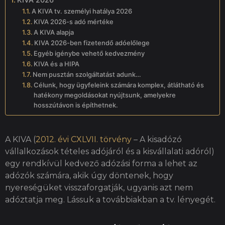
A KIVA tv. személyi hatálya 2026
KIVA 2026-s adó mértéke
A KIVA alapja
KIVA 2026-ben fizetendő adóelőlege
Egyéb igénybe vehető kedvezmény
KIVA és a HIPA
Nem pusztán szolgáltatást adunk…
Célunk, hogy ügyfeleink számára komplex, átlátható és
hatékony megoldásokat nyújtsunk, amelyekre
hosszútávon is építhetnek.
A KIVA (
2012. évi CXLVII. törvény
– A kisadózó
vállalkozások tételes adójáról és a kisvállalati adóról)
egy rendkívül kedvező adózási forma a lehet az
adózók számára, akik úgy döntenek, hogy
nyereségüket visszaforgatják, ugyanis azt nem
adóztatja meg. Lássuk a továbbiakban a tv. lényegét.