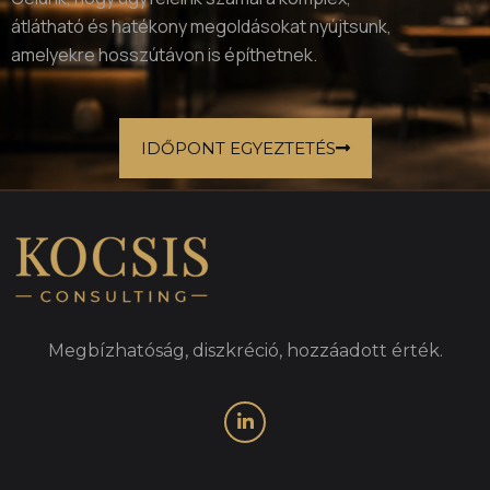
átlátható és hatékony megoldásokat nyújtsunk,
amelyekre hosszútávon is építhetnek.
IDŐPONT EGYEZTETÉS
Megbízhatóság, diszkréció, hozzáadott érték.