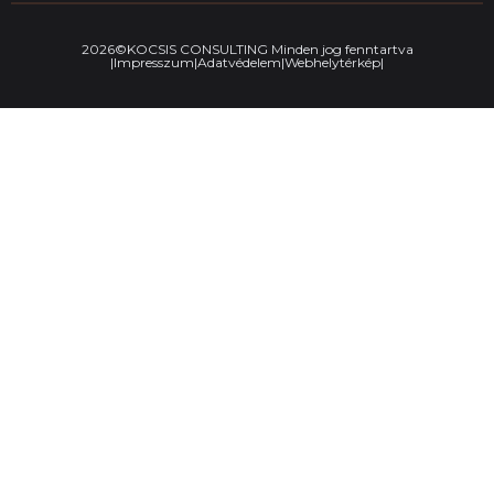
2026©KOCSIS CONSULTING Minden jog fenntartva
|Impresszum|
Adatvédelem|
Webhelytérkép|