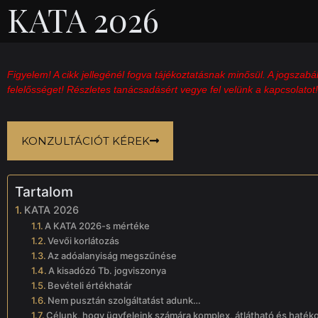
KATA 2026
Figyelem! A cikk jellegénél fogva tájékoztatásnak minősül. A jogszabá
felelősséget! Részletes tanácsadásért vegye fel velünk a kapcsolatot!
KONZULTÁCIÓT KÉREK
Tartalom
KATA 2026
A KATA 2026-s mértéke
Vevői korlátozás
Az adóalanyiság megszűnése
A kisadózó Tb. jogviszonya
Bevételi értékhatár
Nem pusztán szolgáltatást adunk…
Célunk, hogy ügyfeleink számára komplex, átlátható és haték