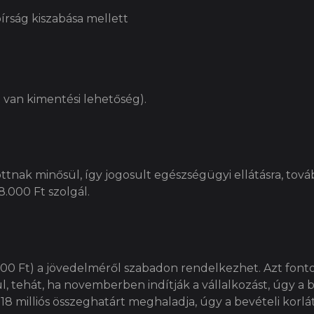
írság kiszabása mellett
t van kimentési lehetőség).
ttnak minősül, így jogosult egészségügyi ellátásra, tová
8.000 Ft szolgál.
0.000 Ft) a jövedelméről szabadon rendelkezhet. Azt font
, tehát, ha novemberben indítják a vállalkozást, úgy a 
 18 milliós összeghatárt meghaladja, úgy a bevételi kor