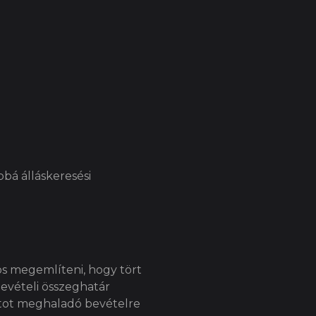
bbá álláskeresési
os megemlíteni, hogy tört
bevételi összeghatár
látot meghaladó bevételre