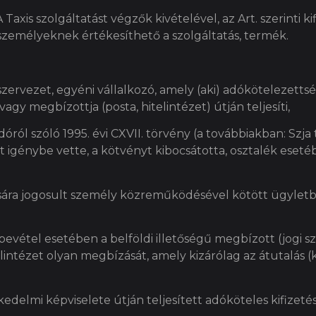
Taxis szolgáltatást végzők kivételével, az Art. szerinti 
személyeknek értékesíthető a szolgáltatás, termék.
 szervezet, egyéni vállalkozó, amely (aki) adókötelezettsé
agy megbízottja (posta, hitelintézet) útján teljesíti,
ról szóló 1995. évi CXVII. törvény (a továbbiakban: Szja 
t igénybe vette, a kötvényt kibocsátotta, osztalék eset
ására jogosult személy közreműködésével kötött ügylet
bevétel esetében a belföldi illetőségű megbízott (jogi 
intézet olyan megbízását, amely kizárólag az átutalás (ki
skedelmi képviselete útján teljesített adóköteles kifizetés