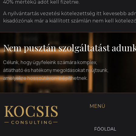
40% mértékű adót kell fizetnie.
A nyilvántartás vezetési kötelezettség itt kevesebb adm
kisadózónak már a kiállított számlán nem kell kötelez
Nem pusztán szolgáltatást adunk
Célunk, hogy ügyfeleink számára komplex,
átlátható és hatékony megoldásokat nyújtsunk,
amelyekre hosszútávon is építhetnek.
MENÜ
FŐOLDAL