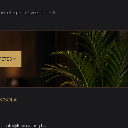
tást elegendő vezetnie. A
TETÉS
PCSOLAT
il: info@kconsulting.hu