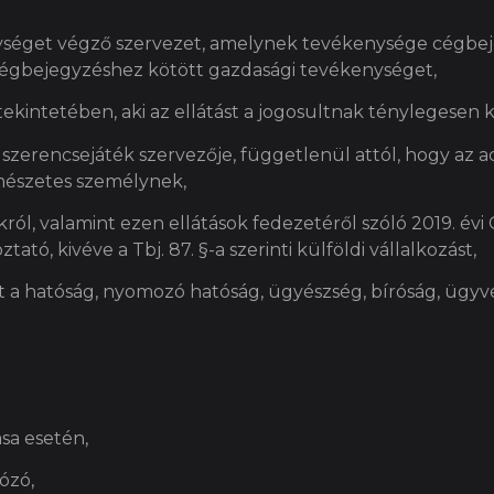
ységet végző szervezet, amelynek tevékenysége cégbe
cégbejegyzéshez kötött gazdasági tevékenységet,
tekintetében, aki az ellátást a jogosultnak ténylegesen ki
szerencsejáték szervezője, függetlenül attól, hogy az
rmészetes személynek,
król, valamint ezen ellátások fedezetéről szóló 2019. évi 
ztató, kivéve a Tbj. 87. §-a szerinti külföldi vállalkozást,
t a hatóság, nyomozó hatóság, ügyészség, bíróság, ügyvé
ása esetén,
dózó,