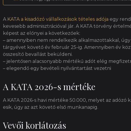
A
KATA a kisadózó vállalkozások tételes adója
egy rendk
kevesebb adminisztrációval jár. A KATA törvény értelm
képest az előnyei a következőek:
– amennyiben nem rendelkezik alkalmazottakkal, úgy ne
tárgyévet követő év február 25-ig. Amennyiben év kö
összesítő bevallást beküldeni.
– jelentősen alacsonyabb mértékű adót elég megfizet
– elegendő egy bevételi nyilvántartást vezetni
A KATA 2026-s mértéke
A KATA 2026-s havi mértéke 50.000, melyet az adózó kö
esik, úgy az azt követő első munkanapig.
Vevői korlátozás