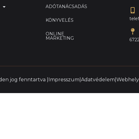
ADÓTANÁCSADÁS
tele
KÖNYVELÉS
ONLINE
MARKETING
6722
en jog fenntartva
|Impresszum|
Adatvédelem|
Webhely