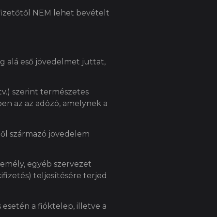
kifizetőtől NEM lehet bevételt
g alá eső jövedelmet juttat,
tv.) szerint természetes
ében az az adózó, amelynek a
ből származó jövedelem
személy, egyéb szervezet
fizetés) teljesítésére terjed
 esetén a fióktelep, illetve a