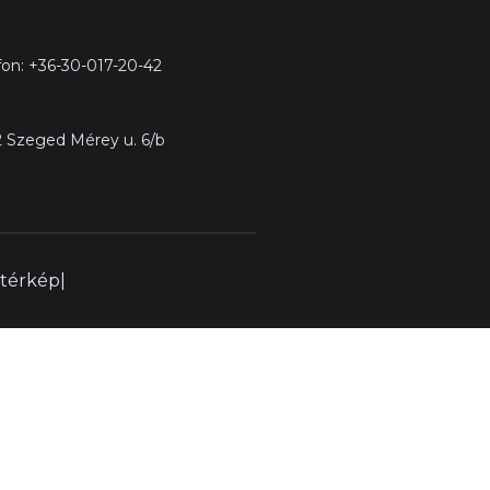
fon: +36-30-017-20-42
 Szeged Mérey u. 6/b
térkép|