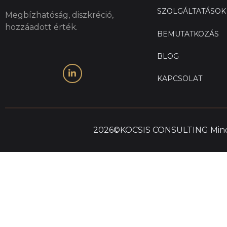
SZOLGÁLTATÁSOK
Megbízhatóság, diszkréció,
hozzáadott érték.
BEMUTATKOZÁS
BLOG
KAPCSOLAT
2026©KOCSIS CONSULTING Mind