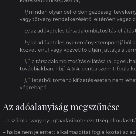
kereskedelmi képviselet,
f)
minden olyan belföldön gazdasági tevéken
vagy törvény rendelkezésétől eltérően végez 
g)
az adóköteles társadalombiztosítási ellátás 
h)
az adóköteles nyeremény szempontjából a 
közvetlenül vagy közvetítő útján juttatja a te
*
i)
a társadalombiztosítás ellátásaira jogosulta
továbbiakban: Tbj.) 4. § 4. pontja szerinti foglalko
*
j)
letétből történő kifizetés esetén nem lehe
végrehajtó
Az adóalanyiság megszűnése
– a számla- vagy nyugtaadási kötelezettség elmulaszt
– ha be nem jelentett alkalmazottat foglalkoztat az a