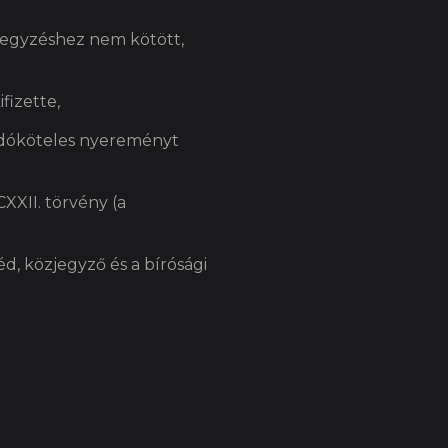
jegyzéshez nem kötött,
fizette,
 adóköteles nyereményt
CXXII. törvény (a
d, közjegyző és a bírósági