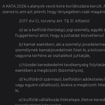
A KATA 2026-s alanyok vevői köre korlátozásra került. A 
szerezni, ami azt jelenti, hogy lényegében csak magán
2017. évi CL törvény Art. 7.§ 31.
kifizető:
a)
az a belföldi illetőségű jogi személy, egyéb
függetlenül attól, hogy a juttatást közvetlenül v
b)
kamat esetében, aki a személyi jövedelemadó
személynek kamatjövedelmet fizet ki, a kölcsön
vagyona terhére az osztalékot juttatják,
c)
tőzsdei kereskedelmi tevékenység folytat
esetében a megbízott (bizományos),
d)
külföldről származó, belföldön adóköteles 
vagy egyéni vállalkozó), kivéve a megbízott hitel
ki,
e)
külföldi vállalkozás fióktelepe, illetve kere