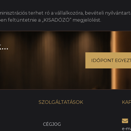
inisztrációs terhet ró a vállalkozóra, bevételi nyilvántar
ően feltüntetnie a „KISADÓZÓ” megjelölést.
...
IDŐPONT EGYEZ
SZOLGÁLTATÁSOK
KA
CÉGJOG
e-ma