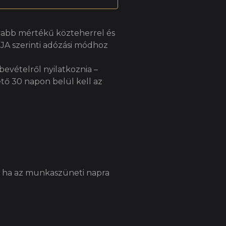
nyabb mértékű közteherrel és
ZJA szerinti adózási módhoz
evételről nyilatkoznia –
tő 30 napon belül kell az
l, ha az munkaszüneti napra