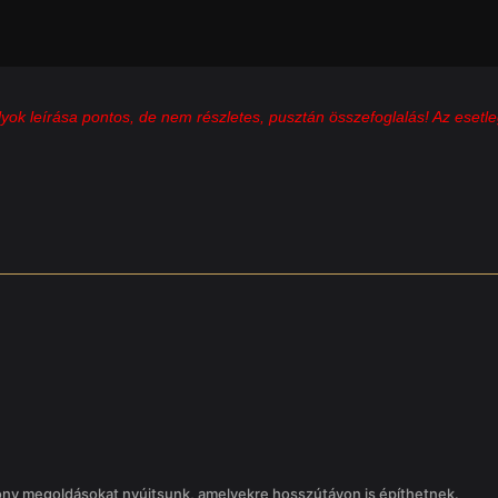
lyok leírása pontos, de nem részletes, pusztán összefoglalás! Az esetle
ony megoldásokat nyújtsunk, amelyekre hosszútávon is építhetnek.