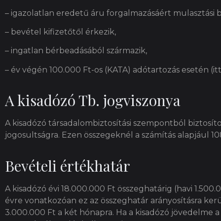
– igazolatlan eredetű áru forgalmazásáért mulasztási b
– bevétel kifizetőtől érkezik,
– ingatlan bérbeadásából származik,
– év végén 100.000 Ft-os (KATA) adótartozás esetén (it
A kisadózó Tb. jogviszonya
A kisadózó társadalombiztosítási szempontból biztosíto
jogosultságra. Ezen összegeknél a számítás alapjául 10
Bevételi értékhatár
A kisadózó évi 18.000.000 Ft összeghatárig (havi 1.50
évre vonatkozóan ez az összeghatár arányosításra kerül
3.000.000 Ft a két hónapra. Ha a kisadózó jövedelme a