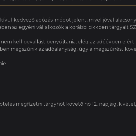
ívül kedvező adózási módot jelent, mivel jóval alacso
ében az egyéni vállalkozók a korábbi cikkben tárgyalt S
m kell bevallást benyújtania, elég az adóévben elért b
zben megszűnik az adóalanyiság, úgy a megszűnést köve
nie
teles megfizetni tárgyhót követő hó 12. napjáig, kivéte