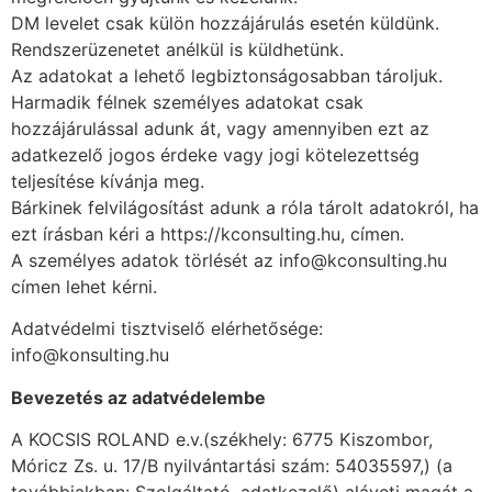
DM levelet csak külön hozzájárulás esetén küldünk.
Rendszerüzenetet anélkül is küldhetünk.
Az adatokat a lehető legbiztonságosabban tároljuk.
Harmadik félnek személyes adatokat csak
hozzájárulással adunk át, vagy amennyiben ezt az
adatkezelő jogos érdeke vagy jogi kötelezettség
teljesítése kívánja meg.
Bárkinek felvilágosítást adunk a róla tárolt adatokról, ha
ezt írásban kéri a https://kconsulting.hu, címen.
A személyes adatok törlését az info@kconsulting.hu
címen lehet kérni.
Adatvédelmi tisztviselő elérhetősége:
info@konsulting.hu
Bevezetés az adatvédelembe
A KOCSIS ROLAND e.v.(székhely: 6775 Kiszombor,
Móricz Zs. u. 17/B nyilvántartási szám: 54035597,) (a