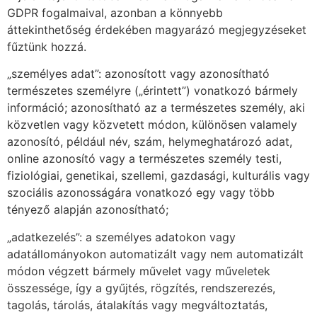
GDPR fogalmaival, azonban a könnyebb
áttekinthetőség érdekében magyarázó megjegyzéseket
fűztünk hozzá.
„személyes adat”: azonosított vagy azonosítható
természetes személyre („érintett”) vonatkozó bármely
információ; azonosítható az a természetes személy, aki
közvetlen vagy közvetett módon, különösen valamely
azonosító, például név, szám, helymeghatározó adat,
online azonosító vagy a természetes személy testi,
fiziológiai, genetikai, szellemi, gazdasági, kulturális vagy
szociális azonosságára vonatkozó egy vagy több
tényező alapján azonosítható;
„adatkezelés”: a személyes adatokon vagy
adatállományokon automatizált vagy nem automatizált
módon végzett bármely művelet vagy műveletek
összessége, így a gyűjtés, rögzítés, rendszerezés,
tagolás, tárolás, átalakítás vagy megváltoztatás,