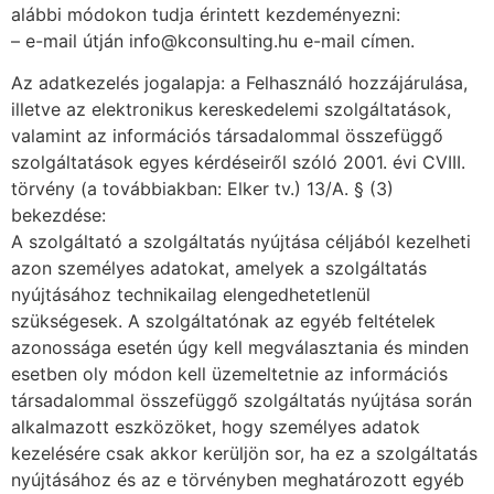
alábbi módokon tudja érintett kezdeményezni:
– e-mail útján info@kconsulting.hu e-mail címen.
Az adatkezelés jogalapja: a Felhasználó hozzájárulása,
illetve az elektronikus kereskedelemi szolgáltatások,
valamint az információs társadalommal összefüggő
szolgáltatások egyes kérdéseiről szóló 2001. évi CVIII.
törvény (a továbbiakban: Elker tv.) 13/A. § (3)
bekezdése:
A szolgáltató a szolgáltatás nyújtása céljából kezelheti
azon személyes adatokat, amelyek a szolgáltatás
nyújtásához technikailag elengedhetetlenül
szükségesek. A szolgáltatónak az egyéb feltételek
azonossága esetén úgy kell megválasztania és minden
esetben oly módon kell üzemeltetnie az információs
társadalommal összefüggő szolgáltatás nyújtása során
alkalmazott eszközöket, hogy személyes adatok
kezelésére csak akkor kerüljön sor, ha ez a szolgáltatás
nyújtásához és az e törvényben meghatározott egyéb