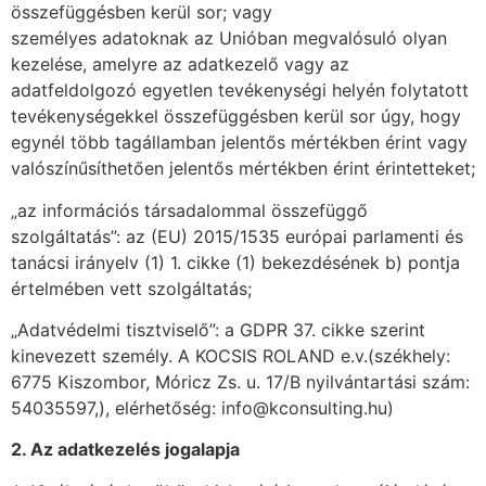
összefüggésben kerül sor; vagy
személyes adatoknak az Unióban megvalósuló olyan
kezelése, amelyre az adatkezelő vagy az
adatfeldolgozó egyetlen tevékenységi helyén folytatott
tevékenységekkel összefüggésben kerül sor úgy, hogy
egynél több tagállamban jelentős mértékben érint vagy
valószínűsíthetően jelentős mértékben érint érintetteket;
„az információs társadalommal összefüggő
szolgáltatás”: az (EU) 2015/1535 európai parlamenti és
tanácsi irányelv (1) 1. cikke (1) bekezdésének b) pontja
értelmében vett szolgáltatás;
„Adatvédelmi tisztviselő”: a GDPR 37. cikke szerint
kinevezett személy. A KOCSIS ROLAND e.v.(székhely:
6775 Kiszombor, Móricz Zs. u. 17/B nyilvántartási szám:
54035597,), elérhetőség: info@kconsulting.hu)
2. Az adatkezelés jogalapja