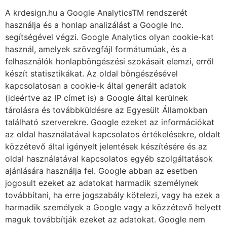
A krdesign.hu a Google AnalyticsTM rendszerét
használja és a honlap analizálást a Google Inc.
segítségével végzi. Google Analytics olyan cookie-kat
használ, amelyek szövegfájl formátumúak, és a
felhasználók honlapböngészési szokásait elemzi, erről
készít statisztikákat. Az oldal böngészésével
kapcsolatosan a cookie-k által generált adatok
(ideértve az IP címet is) a Google által kerülnek
tárolásra és továbbküldésre az Egyesült Államokban
található szerverekre. Google ezeket az információkat
az oldal használatával kapcsolatos értékelésekre, oldalt
közzétevő által igényelt jelentések készítésére és az
oldal használatával kapcsolatos egyéb szolgáltatások
ajánlására használja fel. Google abban az esetben
jogosult ezeket az adatokat harmadik személynek
továbbítani, ha erre jogszabály kötelezi, vagy ha ezek a
harmadik személyek a Google vagy a közzétevő helyett
maguk továbbítják ezeket az adatokat. Google nem