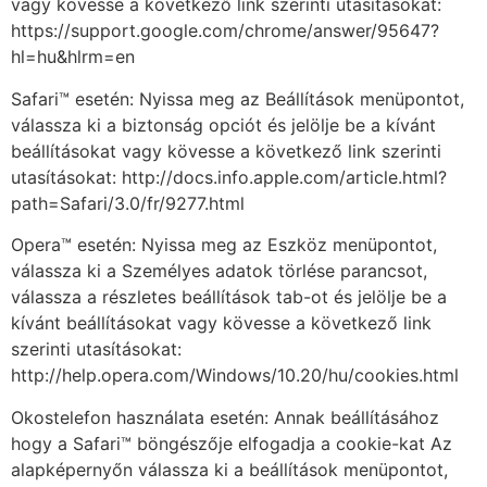
vagy kövesse a következő link szerinti utasításokat:
https://support.google.com/chrome/answer/95647?
hl=hu&hlrm=en
Safari™ esetén: Nyissa meg az Beállítások menüpontot,
válassza ki a biztonság opciót és jelölje be a kívánt
beállításokat vagy kövesse a következő link szerinti
utasításokat: http://docs.info.apple.com/article.html?
path=Safari/3.0/fr/9277.html
Opera™ esetén: Nyissa meg az Eszköz menüpontot,
válassza ki a Személyes adatok törlése parancsot,
válassza a részletes beállítások tab-ot és jelölje be a
kívánt beállításokat vagy kövesse a következő link
szerinti utasításokat:
http://help.opera.com/Windows/10.20/hu/cookies.html
Okostelefon használata esetén: Annak beállításához
hogy a Safari™ böngészője elfogadja a cookie-kat Az
alapképernyőn válassza ki a beállítások menüpontot,