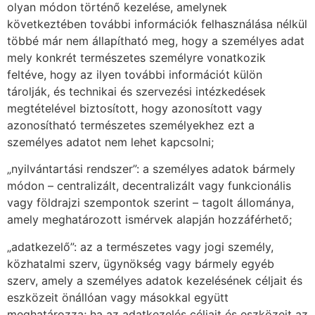
olyan módon történő kezelése, amelynek
következtében további információk felhasználása nélkül
többé már nem állapítható meg, hogy a személyes adat
mely konkrét természetes személyre vonatkozik
feltéve, hogy az ilyen további információt külön
tárolják, és technikai és szervezési intézkedések
megtételével biztosított, hogy azonosított vagy
azonosítható természetes személyekhez ezt a
személyes adatot nem lehet kapcsolni;
„nyilvántartási rendszer”: a személyes adatok bármely
módon – centralizált, decentralizált vagy funkcionális
vagy földrajzi szempontok szerint – tagolt állománya,
amely meghatározott ismérvek alapján hozzáférhető;
„adatkezelő”: az a természetes vagy jogi személy,
közhatalmi szerv, ügynökség vagy bármely egyéb
szerv, amely a személyes adatok kezelésének céljait és
eszközeit önállóan vagy másokkal együtt
meghatározza; ha az adatkezelés céljait és eszközeit az