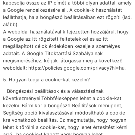
kapcsolja össze az IP címét a többi olyan adattal, amely
a Google rendelkezésére áll. A cookie-k használatát
leállíthatja, ha a böngésző beállításaiban ezt rögzíti (lsd.
alább).
A weboldal használatával kifejezetten hozzájárul, hogy
a Google az itt rögzített feltételekkel és az itt
megállapított célok érdekében kezelje a személyes
adatait. A Google Titoktartási Szabályainak
megismeréséhez, kérjük látogassa meg a következő
weboldalt: https://policies.google.com/privacy?hl=hu.
5. Hogyan tudja a cookie-kat kezelni?
– Böngészési beállítások és a választásának
következményei:Többféleképpen lehet a cookie-kat
kezelni. Bármikor a böngésző Beállítások menüpont,
Segítség opció kiválasztásával módosítható a cookie-
kra vonatkozó beállítás. Ez megmutatja, hogy hogyan
lehet kitörölni a cookie-kat, hogy lehet értesítést kérni
arról, ha cookie-t kapott vagy hogyan lehet