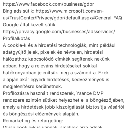
https://www.facebook.com/business/gdpr
Bing ads sütik: https://www.microsoft.com/en-
us/TrustCenter/Privacy/gdpr/default.aspx#General-FAQ
Google által kezelt sütik:
https://privacy.google.com/businesses/adsservices/
Profilalkotás
A cookie-k és a hirdetési technológiák, mint például
adatgyűjtő jelek, pixelek és névtelen, hirdetési
hálózathoz kapcsolódó címkék segítenek nekünk
abban, hogy a releváns hirdetéseket sokkal
hatékonyabban jelenítsük meg a számodra. Ezek
alapján akár egyedi hirdetések, kedvezmények is
megjelenítésre kerülhetnek.
Profilozásra használt rendszerek, Ysance DMP
rendszere szintén sütiket helyezhet el a böngészőjében,
amely a hirdetések jobb kiszolgálását biztosítja vásárlói
és böngészési előzmények alapján.
Remarketing és retargeting:
Olyan cookie-k is vannak, amelyek arra adnak