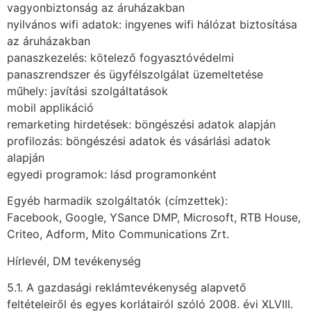
vagyonbiztonság az áruházakban
nyilvános wifi adatok: ingyenes wifi hálózat biztosítása
az áruházakban
panaszkezelés: kötelező fogyasztóvédelmi
panaszrendszer és ügyfélszolgálat üzemeltetése
műhely: javítási szolgáltatások
mobil applikáció
remarketing hirdetések: böngészési adatok alapján
profilozás: böngészési adatok és vásárlási adatok
alapján
egyedi programok: lásd programonként
Egyéb harmadik szolgáltatók (címzettek):
Facebook, Google, YSance DMP, Microsoft, RTB House,
Criteo, Adform, Mito Communications Zrt.
Hírlevél, DM tevékenység
5.1. A gazdasági reklámtevékenység alapvető
feltételeiről és egyes korlátairól szóló 2008. évi XLVIII.