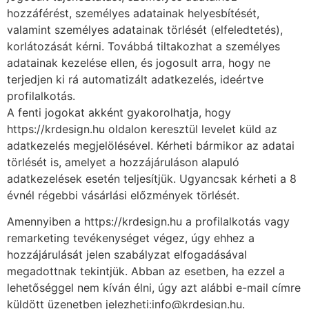
hozzáférést, személyes adatainak helyesbítését,
valamint személyes adatainak törlését (elfeledtetés),
korlátozását kérni. Továbbá tiltakozhat a személyes
adatainak kezelése ellen, és jogosult arra, hogy ne
terjedjen ki rá automatizált adatkezelés, ideértve
profilalkotás.
A fenti jogokat akként gyakorolhatja, hogy
https://krdesign.hu oldalon keresztül levelet küld az
adatkezelés megjelölésével. Kérheti bármikor az adatai
törlését is, amelyet a hozzájáruláson alapuló
adatkezelések esetén teljesítjük. Ugyancsak kérheti a 8
évnél régebbi vásárlási előzmények törlését.
Amennyiben a https://krdesign.hu a profilalkotás vagy
remarketing tevékenységet végez, úgy ehhez a
hozzájárulását jelen szabályzat elfogadásával
megadottnak tekintjük. Abban az esetben, ha ezzel a
lehetőséggel nem kíván élni, úgy azt alábbi e-mail címre
küldött üzenetben jelezheti:info@krdesign.hu.