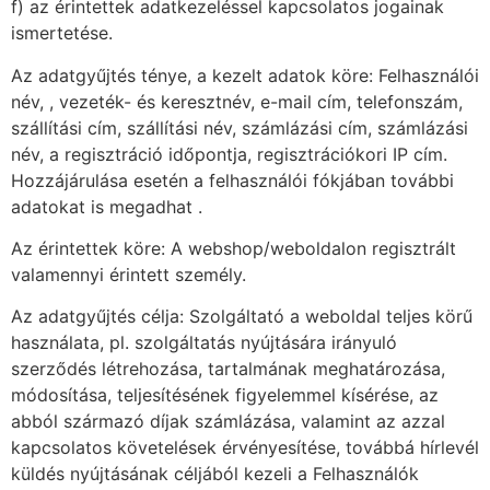
f) az érintettek adatkezeléssel kapcsolatos jogainak
ismertetése.
Az adatgyűjtés ténye, a kezelt adatok köre: Felhasználói
név, , vezeték- és keresztnév, e-mail cím, telefonszám,
szállítási cím, szállítási név, számlázási cím, számlázási
név, a regisztráció időpontja, regisztrációkori IP cím.
Hozzájárulása esetén a felhasználói fókjában további
adatokat is megadhat .
Az érintettek köre: A webshop/weboldalon regisztrált
valamennyi érintett személy.
Az adatgyűjtés célja: Szolgáltató a weboldal teljes körű
használata, pl. szolgáltatás nyújtására irányuló
szerződés létrehozása, tartalmának meghatározása,
módosítása, teljesítésének figyelemmel kísérése, az
abból származó díjak számlázása, valamint az azzal
kapcsolatos követelések érvényesítése, továbbá hírlevél
küldés nyújtásának céljából kezeli a Felhasználók