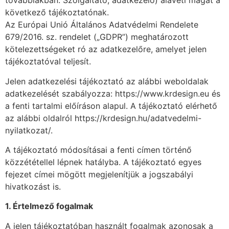
továbbiakban: Szolgáltató, adatkezelő) aláveti magát a
következő tájékoztatónak.
Az Európai Unió Általános Adatvédelmi Rendelete
679/2016. sz. rendelet („GDPR”) meghatározott
kötelezettségeket ró az adatkezelőre, amelyet jelen
tájékoztatóval teljesít.
Jelen adatkezelési tájékoztató az alábbi weboldalak
adatkezelését szabályozza: https://www.krdesign.eu és
a fenti tartalmi előíráson alapul. A tájékoztató elérhető
az alábbi oldalról https://krdesign.hu/adatvedelmi-
nyilatkozat/.
A tájékoztató módosításai a fenti címen történő
közzététellel lépnek hatályba. A tájékoztató egyes
fejezet címei mögött megjelenítjük a jogszabályi
hivatkozást is.
1. Értelmező fogalmak
A jelen tájékoztatóban használt fogalmak azonosak a