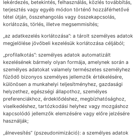
lekérdezés, betekintés, felhasználás, közlés továbbítás,
terjesztés vagy egyéb módon történő hozzáférhetővé
tétel útján, összehangolás vagy összekapcsolás,
korlátozás, törlés, illetve megsemmisítés;
„az adatkezelés korlátozása”: a tárolt személyes adatok
megjelölése jövőbeli kezelésük korlátozása céljából;
„profilalkotás”: személyes adatok automatizált
kezelésének bármely olyan formája, amelynek során a
személyes adatokat valamely természetes személyhez
fűződő bizonyos személyes jellemzők értékelésére,
különösen a munkahelyi teljesítményhez, gazdasági
helyzethez, egészségi állapothoz, személyes
preferenciákhoz, érdeklődéshez, megbízhatósághoz,
viselkedéshez, tartózkodási helyhez vagy mozgáshoz
kapcsolódó jellemzők elemzésére vagy előre jelzésére
használják;
„álnevesítés” (pszeudonimizáció): a személyes adatok