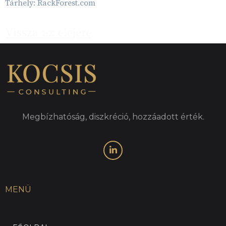
Tárhely: RackForest.com
Vissza az elejére
Megbízhatóság, diszkréció, hozzáadott érték.
MENÜ