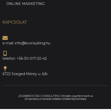
ONLINE MARKETING
KAPCSOLAT
e-mail: info@kconsulting.hu
telefon: +36-30-017-20-42
6722 Szeged Mérey u. 6/b
2026©KOCSIS CONSULTING Minden jog fenntartva
|Impresszum|
Adatvédelem|
Webhelytérkép|