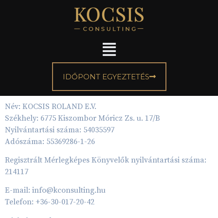
IDŐPONT EGYEZTETÉS
Név: KOCSIS ROLAND E.V.
Székhely: 6775 Kiszombor Móricz Zs. u. 17/B
Nyilvántartási száma: 54035597
Adószáma: 55369286-1-26
Regisztrált Mérlegképes Könyvelők nyilvántartási száma:
214117
E-mail: info@kconsulting.hu
Telefon: +36-30-017-20-42